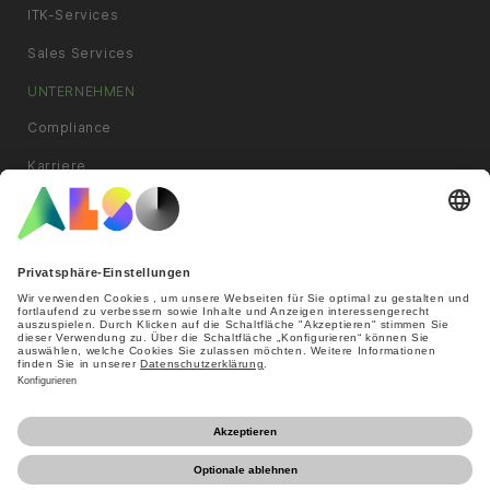
ITK-Services
Sales Services
UNTERNEHMEN
Compliance
Karriere
News & Pressemitteilungen
Philosophie
Standorte
Ziele und Strategie
INFORMATION
Online Anfrage
AGB
Cookies
Datenschutzerklärung
Impressum
Nutzungsbedingungen