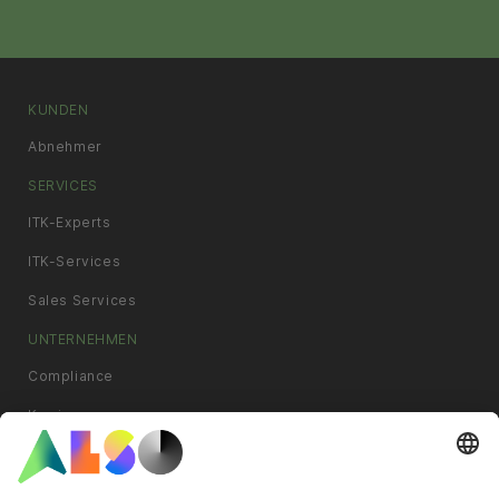
KUNDEN
Abnehmer
SERVICES
ITK-Experts
ITK-Services
Sales Services
UNTERNEHMEN
Compliance
Karriere
News & Pressemitteilungen
Philosophie