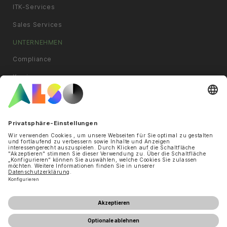
ITK-Services
Sales Services
UNTERNEHMEN
Compliance
Karriere
News & Pressemitteilungen
Philosophie
Standorte
Ziele und Strategie
INFORMATION
Online Anfrage
AGB
Cookies
Datenschutzerklärung
Impressum
Nutzungsbedingungen