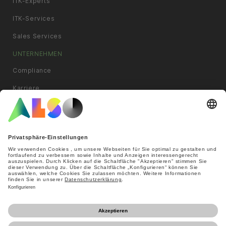
ITK-Experts
ITK-Services
Sales Services
UNTERNEHMEN
Compliance
Karriere
News & Pressemitteilungen
Philosophie
Standorte
Ziele und Strategie
INFORMATION
Online Anfrage
AGB
Cookies
Datenschutzerklärung
Impressum