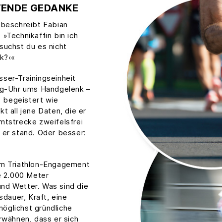
TENDE GEDANKE
 beschreibt Fabian
 »Technikaffin bin ich
suchst du es nicht
ik?‹«
sser-Trainingseinheit
ing-Uhr ums Handgelenk –
 begeistert wie
t all jene Daten, die er
tstrecke zweifelsfrei
 er stand. Oder besser:
nem Triathlon-Engagement
ze 2.000 Meter
nd Wetter. Was sind die
dauer, Kraft, eine
öglichst gründliche
erwähnen, dass er sich