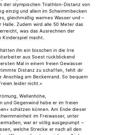
 der olympischen Triathlon-Distanz von
eg einzig und allein im Schwimmbecken
iges, gleichmäßig warmes Wasser und –
er Halle. Zudem wird alle 50 Meter das
rreicht, was das Ausrechnen der
 Kinderspiel macht.
ätten ihn ein bisschen in die Irre
itarbeiter aus Soest rückblickend
ersten Mal in einem freien Gewässer
immte Distanz zu schaffen, fehlt dir
ige Anschlag am Beckenrand. So bequem
reien leider nicht.«
trömung, Wellenhöhe,
n und Gegenwind habe er im freien
men« schätzen können. Am Ende dieser
hwimmeinheit im Freiwasser, unter
ermaßen, war er völlig ausgepumpt –
issen, welche Strecke er nach all den