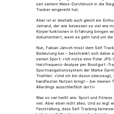
seit seinem Mess-Durchbruch in die Rieg
Tracker eingereiht hat.
Aber ist er deshalb auch gleich ein Enthu
Jemand, der wie besessen so viel wie mö
Körperfunktionen in Erfahrung bringen wil
dokumentiert, wenn es geht rund um die
Nun, Fabian Jänsch misst dem Self Track
Bedeutung bei – beschränkt sich dabei 
seinen Sport: »Ich nutze eine Polar JPS-U
Herzfrequenz-Analyse per Brustgurt ›Tra
Sportnavigationssystem der Marke Garmi
Triathlet. »Und ich bin davon überzeugt, 
handfesten Nutzen bringt – bei meinen Tr
Allerdings ausschließlich dort!«
Was so viel heißt wie: Sport und Fitnes
viel. Aber eben nicht alles. Und so legt e
Feststellung, dass Self Tracking keines