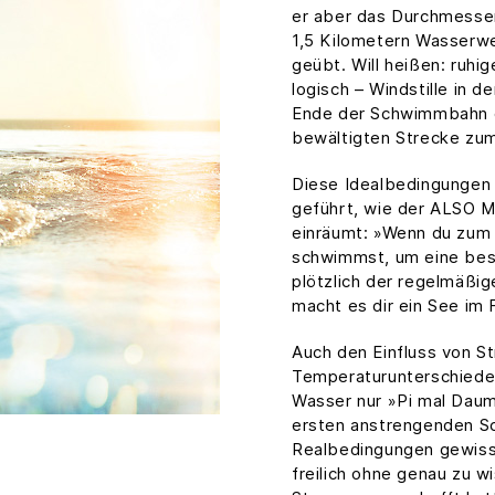
er aber das Durchmessen
1,5 Kilometern Wasserw
geübt. Will heißen: ruh
logisch – Windstille in d
Ende der Schwimmbahn e
bewältigten Strecke zum
Diese Idealbedingungen h
geführt, wie der ALSO M
einräumt: »Wenn du zum 
schwimmst, um eine best
plötzlich der regelmäß
macht es dir ein See im F
Auch den Einfluss von S
Temperaturunterschiede
Wasser nur »Pi mal Dau
ersten anstrengenden Sc
Realbedingungen gewiss
freilich ohne genau zu w