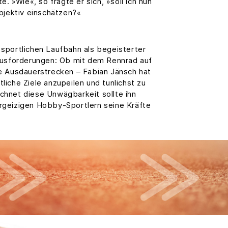
. »Wie«, so fragte er sich, »soll ich nun
bjektiv einschätzen?«
r sportlichen Laufbahn als begeisterter
rausforderungen: Ob mit dem Rennrad auf
le Ausdauerstrecken – Fabian Jänsch hat
liche Ziele anzupeilen und tunlichst zu
echnet diese Unwägbarkeit sollte ihn
rgeizigen Hobby-Sportlern seine Kräfte