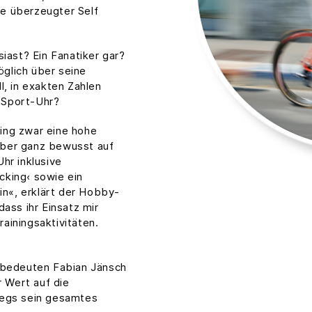
e überzeugter Self
siast? Ein Fanatiker gar?
glich über seine
l, in exakten Zahlen
 Sport-Uhr?
ing zwar eine hohe
aber ganz bewusst auf
hr inklusive
cking‹ sowie ein
n«, erklärt der Hobby-
dass ihr Einsatz mir
ainingsaktivitäten.
s bedeuten Fabian Jänsch
r Wert auf die
wegs sein gesamtes