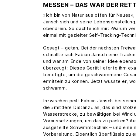
MESSEN – DAS WAR DER RET
»Ich bin von Natur aus offen für Neues«,
Jänsch sich und seine Lebenseinstellung.
obendrein. So dachte ich mir: ›Warum ver
einmal mit gezielter Self-Tracking-Techn
Gesagt – getan. Bei der nächsten Freiwa
schnallte sich Fabian Jänsch eine Track
und war am Ende von seiner Idee ebenso
überzeugt: Dieses Gerät lieferte ihm exak
benötigte, um die geschwommene Gesam
ermitteln zu können. Jetzt wusste er, wo
schwamm.
Inzwischen peilt Fabian Jänsch bei sei
die »mittlere Distanz« an, das sind stol
Wasserstrecke, zu bewältigen bei Wind u
Voraussetzungen, um das zu packen? Aus
ausgefeilte Schwimmtechnik – und eine m
Vorbereitung. Eigentlich überflüssig zu 