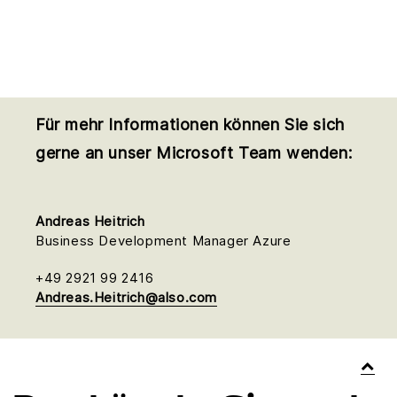
„retroaktiven Markierung“ ermöglicht es Ihnen,
Ihre vorhandenen VMs zu markieren, um von
diesem Vorteil zu profitieren.
Für mehr Informationen können Sie sich
gerne an unser Microsoft Team wenden:
Andreas Heitrich
Business Development Manager Azure
+49 2921 99 2416
Andreas.Heitrich@also.com