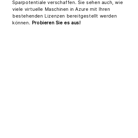
Sparpotentiale verschaffen. Sie sehen auch, wie
viele virtuelle Maschinen in Azure mit Ihren
bestehenden Lizenzen bereitgestellt werden
können.
Probieren Sie es aus!
Der AHUB Quick-
Check für
Windows Server
Welche Produkte sind für den Azure
Hybridvorteil berechtigt?
Der Azure Hybridvorteil gilt für die Windows
Server-Editionen Standard und Datacenter.
Was bietet der Vorteil?
Jede Lizenz für zwei Prozessoren oder jeder
Satz an Lizenzen für je 16 Kerne kann für zwei