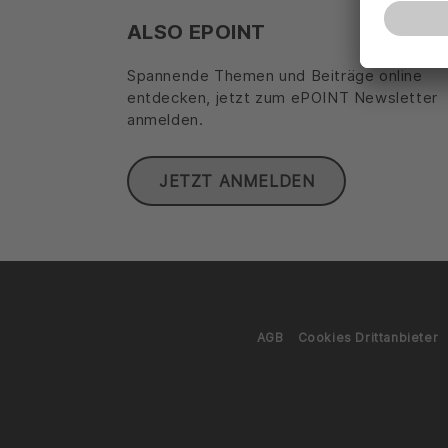
ALSO EPOINT
Spannende Themen und Beiträge online
entdecken, jetzt zum ePOINT Newsletter
anmelden.
JETZT ANMELDEN
AGB
Cookies Drittanbieter