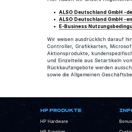
ALSO Deutschland GmbH -de
ALSO Deutschland GmbH -en
E-Business Nutzungsbeding
Wir weisen ausdrücklich darauf hi
Controller, Grafikkarten, Microso
Aktionsprodukte, kundenspezifisc
und Einzelteile aus Setartikeln v
Rückkaufangebote werden ausschlie
sowie die Allgemeinen Geschäfts
HP PRODUKTE
INF
HP Hardware
Bonus
HP Supplies
Custo