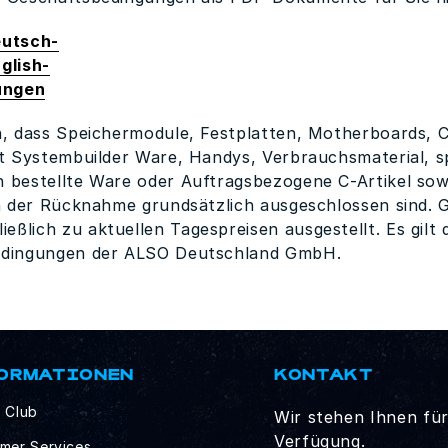
utsch-
glish-
ungen
n, dass Speichermodule, Festplatten, Motherboards, 
ft Systembuilder Ware, Handys, Verbrauchsmaterial, 
h bestellte Ware oder Auftragsbezogene C-Artikel so
on der Rücknahme grundsätzlich ausgeschlossen sind. 
ßlich zu aktuellen Tagespreisen ausgestellt. Es gilt 
bedingungen der ALSO Deutschland GmbH.
ORMATIONEN
KONTAKT
 Club
Wir stehen Ihnen fü
Verfügung.
mer Services