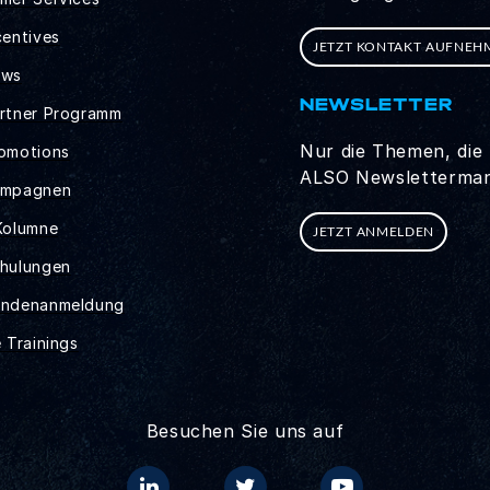
centives
JETZT KONTAKT AUFNEH
ews
NEWSLETTER
rtner Programm
Nur die Themen, die 
omotions
ALSO Newsletterman
ampagnen
Kolumne
JETZT ANMELDEN
hulungen
undenanmeldung
 Trainings
Besuchen Sie uns auf