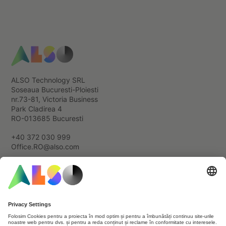
ALSO Technology SRL
Soseaua Bucuresti-Ploiesti
nr.73-81, Victoria Business
Park Cladirea 4
RO-013685 Bucuresti
+40 372 030 999
Office.RO@also.com
Cookie & Third Party List
Data Privacy Statement
Imprint
Terms of use
General terms and conditions