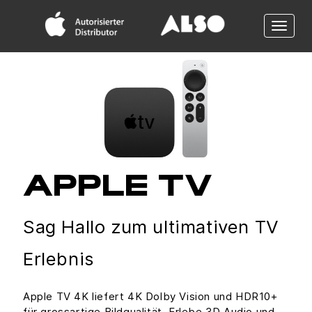
Toggle
naviga
APPLE TV
Sag Hallo zum ultimativen TV
Erlebnis
Apple TV 4K liefert 4K Dolby Vision und HDR10+
für grossartige Bildqualität. Erlebe 3D Audio und