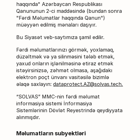
haqqında" Azərbaycan Respublikası
Qanununun 2-ci maddəsində (bundan sonra
"Fərdi Məlumatlar haqqında Qanun")
müəyyən edilmiş mənaları daşıyır.
Bu Siyasət veb-saytımıza şamil edilir.
Fərdi məlumatlarınızı görmək, yoxlamaq,
düzəltmək və ya silinməsini tələb etmək,
yaxud onların işlənilməsinə etiraz etmək
istəyirsinizsə, zəhmət olmasa, aşağıdakı
elektron poçt ünvanı vasitəsilə bizimlə
əlaqə saxlayın:
dataprotect.AZ@solvas.tech.
“SOLVAS” MMC-nin fərdi məlumat
informasiya sistemi İnformasiya
Sistemlərinin Dövlət Reyestrində qeydiyyata
alınmışdır.
Məlumatların subyektləri