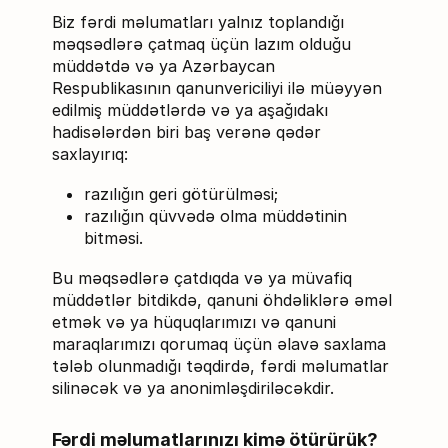
Biz fərdi məlumatları yalnız toplandığı
məqsədlərə çatmaq üçün lazım olduğu
müddətdə və ya Azərbaycan
Respublikasının qanunvericiliyi ilə müəyyən
edilmiş müddətlərdə və ya aşağıdakı
hadisələrdən biri baş verənə qədər
saxlayırıq:
razılığın geri götürülməsi;
razılığın qüvvədə olma müddətinin
bitməsi.
Bu məqsədlərə çatdıqda və ya müvafiq
müddətlər bitdikdə, qanuni öhdəliklərə əməl
etmək və ya hüquqlarımızı və qanuni
maraqlarımızı qorumaq üçün əlavə saxlama
tələb olunmadığı təqdirdə, fərdi məlumatlar
silinəcək və ya anonimləşdiriləcəkdir.
Fərdi məlumatlarınızı kimə ötürürük?