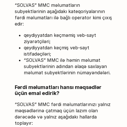
“SOLVAS” MMC məlumatların
subyektlərinin aşağıdakı kateqoriyalarının
fərdi məlumatları ilə bağlı operator kimi çıxış
edir:
qeydiyyatdan keçməmiş veb-sayt
ziyarətçiləri;
qeydiyyatdan keçmiş veb-sayt
istifadəçiləri;
“SOLVAS” MMC ilə həmin məlumat
subyektlərinin adından əlaqə saxlayan
məlumat subyektlərinin nümayəndələri.
Fərdi məlumatları hansı məqsədlər
üçün emal edirik?
“SOLVAS” MMC fərdi məlumatlarınızı yalnız
məqsədlərinə çatmaq üçün lazım olan
dərəcədə və yalnız aşağıdakı hallarda
toplayır: