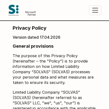
Fərdi məlumatların mühafizəsi siyasəti
Privacy Policy
Version dated 17.04.2026
General provisions
The purpose of this Privacy Policy
(hereinafter – the "Policy") is to provide
information on how Limited Liability
Company “SOLVAS” (SOLVAS) processes
your personal data and what measures are
taken to ensure its security.
Limited Liability Company “SOLVAS”
(SOLVAS) (hereinafter referred to as
“SOLVAS” LLC, "we", "us", "our") is
registered in accordance with the applicable