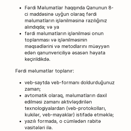
Fərdi Məlumatlar haqqında Qanunun 8-
ci maddəsinə uyğun olaraq fərdi
məlumatların işlənilməsinə razılığınız
alındıqda; və ya
fərdi məlumatların işlənilməsi onun
toplanması və işlənilməsinin
məqsədlərini və metodlarını müəyyən
edən qanunvericiliyə əsasən həyata
keçirildikdə.
Fərdi məlumatlar toplanır:
veb-saytda veb-formanı doldurduğunuz
zaman;
avtomatik olaraq, məlumatların daxil
edilməsi zamanı aktivləşdirilən
texnologiyalardan (veb-protokolları,
kukilər, veb-mayaklar) istifadə etməklə;
yazılı formada, o cümlədən rabitə
vasitələri ilə.