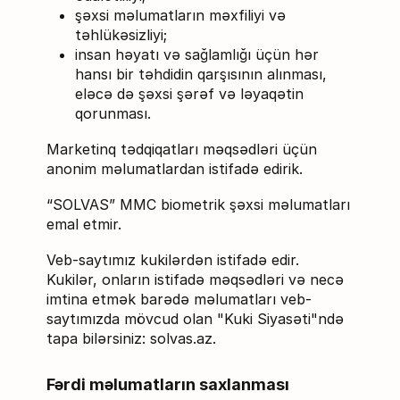
şəxsi məlumatların məxfiliyi və
təhlükəsizliyi;
insan həyatı və sağlamlığı üçün hər
hansı bir təhdidin qarşısının alınması,
eləcə də şəxsi şərəf və ləyaqətin
qorunması.
Marketinq tədqiqatları məqsədləri üçün
anonim məlumatlardan istifadə edirik.
“SOLVAS” MMC biometrik şəxsi məlumatları
emal etmir.
Veb-saytımız kukilərdən istifadə edir.
Kukilər, onların istifadə məqsədləri və necə
imtina etmək barədə məlumatları veb-
saytımızda mövcud olan "Kuki Siyasəti"ndə
tapa bilərsiniz: solvas.az.
Fərdi məlumatların saxlanması