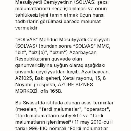
Məsuliyyətli Cəmiyyətinin (SOLVAS) şəxsi
məlumatlarınızı necə işlənilməsi və onun
təhlükəsizliyini təmin etmək üçün hansı
tədbirlərin görülməsi barədə məlumat
verməkdir.
“SOLVAS” Məhdud Məsuliyyətli Cəmiyyəti
(SOLVAS) (bundan sonra “SOLVAS” MMC,
"biz", "bizi(ə)", "bizim") Azərbaycan
Respublikasının qüvvədə olan
qanunvericiliyinə uyğun olaraq aşağıdakı
ünvanda qeydiyyatdan keçib: Azərbaycan,
AZ1025, Bakı şəhəri, Xətai rayonu, 15, 8
Noyabr prospekti, AZURE BİZNES
MƏRKƏZİ, ofis 165B.
Bu Siyasətdə istifadə olunan əsas terminlər
(məsələn, "fərdi məlumatlar", "operator",
“fərdi məlumatların subyekti” və "fərdi
məlumatların işlənilməsi") 11 may 2010-cu il
tarixli 998-IIIQ nömrəli "Fərdi məlumatlar