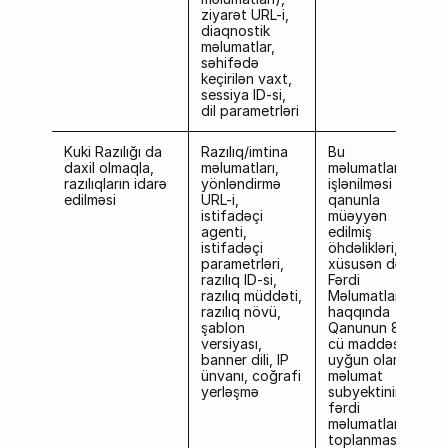
ziyarət URL-i,
diaqnostik
məlumatlar,
səhifədə
keçirilən vaxt,
sessiya ID-si,
dil parametrləri
Kuki Razılığı da
Razılıq/imtina
Bu
daxil olmaqla,
məlumatları,
məlumatların
razılıqların idarə
yönləndirmə
işlənilməsi
edilməsi
URL-i,
qanunla
istifadəçi
müəyyən
agenti,
edilmiş
istifadəçi
öhdəlikləri,
parametrləri,
xüsusən də
razılıq ID-si,
Fərdi
razılıq müddəti,
Məlumatlar
razılıq növü,
haqqında
şablon
Qanunun 8.4-
versiyası,
cü maddəsinə
banner dili, IP
uyğun olaraq
ünvanı, coğrafi
məlumat
yerləşmə
subyektinin
fərdi
məlumatlarının
toplanmasına