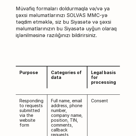
Müvafiq formaları doldurmaqla və/və ya
şəxsi məlumatlarınızı SOLVAS MMC-yə
təqdim etməklə, siz bu Siyasətə və şəxsi
məlumatlarınızın bu Siyasətə uyğun olaraq
işlənilməsinə razılığınızı bildirirsiniz.
Purpose
Categories of
Legal basis
data
for
processing
Responding
Full name, email
Consent
to requests
address, phone
submitted
number,
via the
company name,
website
position, TIN,
form
comments,
callback
requests,