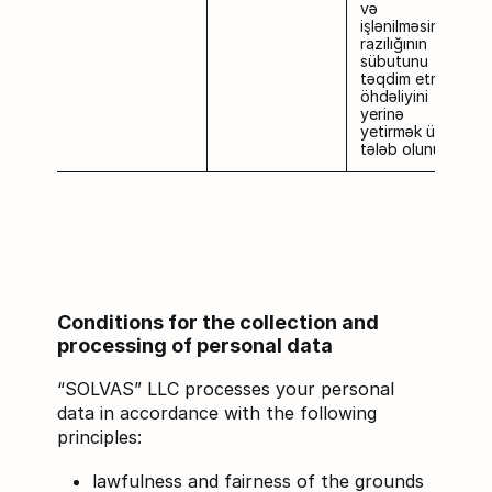
və
işlənilməsinə
razılığının
sübutunu
təqdim etmək
öhdəliyini
yerinə
yetirmək üçün
tələb olunur.
Conditions for the collection and
processing of personal data
“SOLVAS” LLC processes your personal
data in accordance with the following
principles:
lawfulness and fairness of the grounds