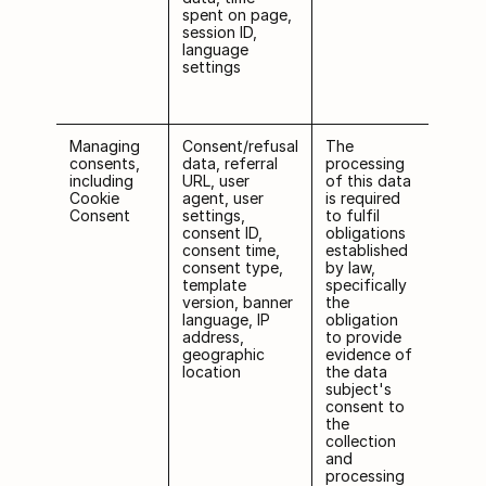
spent on page,
session ID,
language
settings
Managing
Consent/refusal
The
consents,
data, referral
processing
including
URL, user
of this data
Cookie
agent, user
is required
Consent
settings,
to fulfil
consent ID,
obligations
consent time,
established
consent type,
by law,
template
specifically
version, banner
the
language, IP
obligation
address,
to provide
geographic
evidence of
location
the data
subject's
consent to
the
collection
and
processing