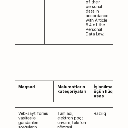
of their
personal
data in
accordance
with Article
8.4 of the
Personal
Data Law.
Məqsəd
Məlumatların
İşlənilmə
kateqoriyaları
üçün hüquqi
əsas
Veb-sayt formu
Tam adı,
Razılıq
vasitəsilə
elektron poçt
göndərilən
ünvanı, telefon
sorğuların
nömrəsi,