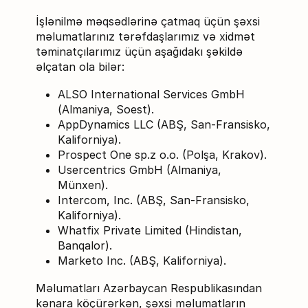
İşlənilmə məqsədlərinə çatmaq üçün şəxsi
məlumatlarınız tərəfdaşlarımız və xidmət
təminatçılarımız üçün aşağıdakı şəkildə
əlçatan ola bilər:
ALSO International Services GmbH
(Almaniya, Soest).
AppDynamics LLC (ABŞ, San-Fransisko,
Kaliforniya).
Prospect One sp.z o.o. (Polşa, Krakov).
Usercentrics GmbH (Almaniya,
Münxen).
Intercom, Inc. (ABŞ, San-Fransisko,
Kaliforniya).
Whatfix Private Limited (Hindistan,
Banqalor).
Marketo Inc. (ABŞ, Kaliforniya).
Məlumatları Azərbaycan Respublikasından
kənara köçürərkən, şəxsi məlumatların