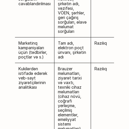
cavablandırılması
şirkətin adı,
vəzifəsi,
VÖEN, şərhlər,
geri çağırış
sorğuları, əlavə
məlumat
sorğuları
Marketinq
Tam adı,
Razılıq
kampaniyaları
elektron poçt
üçün (tədbirlər,
ünvanı, şirkətin
poçtlar və s.)
adı
Kukilərdən
Brauzer
Razılıq
istifadə edərək
məlumatları,
veb-sayt
ziyarət tarixi
ziyarətçilərinin
və vaxtı,
analitikası
texniki cihaz
məlumatları
(cihaz növü,
coğrafi
yerləşmə,
seçilmiş
elementlər,
əməliyyat
sistemi
məlumatları),