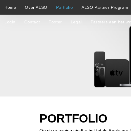
Home
Over ALSO
Portfolio
ALSO Partner Program
Login
Contact
Footer
Legal
Partners aan het w
PORTFOLIO
Op deze pagina vindt u het totale Apple portf