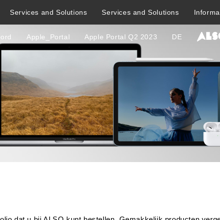
Services and Solutions
Services and Solutions
Informa
oord
Apple_Portal
Apple Portal Q2 2023
DE
olio dat u bij ALSO kunt bestellen. Gemakkelijk producten vergel