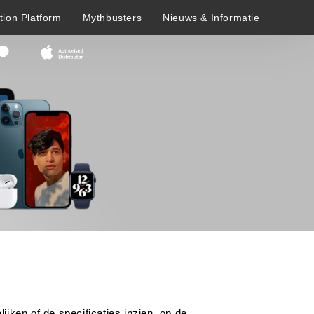
tion Platform
Mythbusters
Nieuws & Informatie
ijken of de specificaties inzien, op de