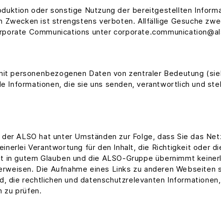
uktion oder sonstige Nutzung der bereitgestellten Informa
 Zwecken ist strengstens verboten. Allfällige Gesuche zwe
rporate Communications unter corporate.communication@als
 mit personenbezogenen Daten von zentraler Bedeutung (sieh
le Informationen, die sie uns senden, verantwortlich und ste
n der ALSO hat unter Umständen zur Folge, dass Sie das N
erlei Verantwortung für den Inhalt, die Richtigkeit oder d
folgt in gutem Glauben und die ALSO-Gruppe übernimmt keine
verweisen. Die Aufnahme eines Links zu anderen Webseiten st
d, die rechtlichen und datenschutzrelevanten Informationen,
 zu prüfen.