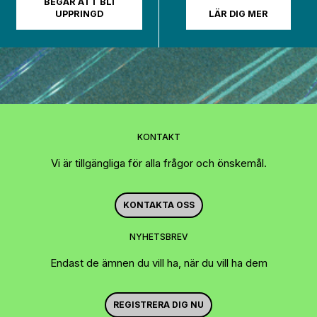
BEGÄR ATT BLI
UPPRINGD
LÄR DIG MER
KONTAKT
Vi är tillgängliga för alla frågor och önskemål.
KONTAKTA OSS
NYHETSBREV
Endast de ämnen du vill ha, när du vill ha dem
REGISTRERA DIG NU