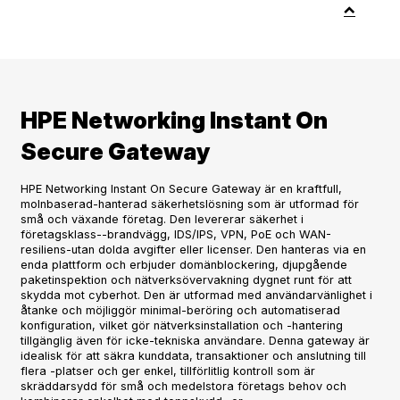
HPE Networking Instant On
Secure Gateway
HPE Networking Instant On Secure Gateway är en kraftfull,
molnbaserad-hanterad säkerhetslösning som är utformad för
små och växande företag. Den levererar säkerhet i
företagsklass--brandvägg, IDS/IPS, VPN, PoE och WAN-
resiliens-utan dolda avgifter eller licenser. Den hanteras via en
enda plattform och erbjuder domänblockering, djupgående
paketinspektion och nätverksövervakning dygnet runt för att
skydda mot cyberhot. Den är utformad med användarvänlighet i
åtanke och möjliggör minimal-beröring och automatiserad
konfiguration, vilket gör nätverksinstallation och -hantering
tillgänglig även för icke-tekniska användare. Denna gateway är
idealisk för att säkra kunddata, transaktioner och anslutning till
flera -platser och ger enkel, tillförlitlig kontroll som är
skräddarsydd för små och medelstora företags behov och