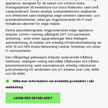
appliance, designad för att säkert och sömlöst utöka
företagstjänster till medelstora och stora filialkontor samt små
campusnätverk. Serien utnyttjar molnarkitekturens skalbarhet
och effektivitet samt intelligenta edge-enheters säkerhets- och
prestandafunktioner, vilket ger högpresterande Wi-Fi med
förbättrad säkerhet för edge-miljöer.
Denna specialdesignade, högpresterande edge-appliance
erbjuder sömlös roaming, pålitlighet 24/7 och permanent
anslutning – även under uppgraderingar. Med intelligent
automatisering, AI-insikter och enhetlig infrastrukturhantering via
AOS-10 och HPE Aruba Networking Central, förenklas och stöds
IT-verksamheten.
Den mångsidiga gatewayen erbjuder avancerade trådlösa
funktioner, intelligent routing med både trådbunden och trådlös
tunnelorkestrering, samt automatiserad, enhetlig rollbaserad
policyhantering för användare och IoT-enheter över LAN, WAN
och SD-WAN.
Hitta mer information om enskilda produkter i vår
webbshop
LADDA NER DATABLADET