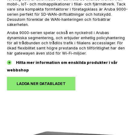
mobil-, IoT- och molnapplikationer i filial- och fjärrnätverk. Tack
vare sina kompakta formfaktorer i företagsklass är Aruba 9000-
serien perfekt för SD-WAN-driftsättningar och hotskydd.
Dessutom förenklar de WAN-hanteringen och förbättrar
säkerheten.
Aruba 9000-serien spelar också en nyckelroll i Arubas
dynamiska segmentering, och erbjuder enhetlig policyhantering
för all trådbunden och trådlös trafik i filialens accesslager. För
ökad flexibilitet samt högre prestanda och tillförlitlighet har den
här gatewayen även stöd för Wi-Fi-miljöer.
Hitta mer information om enskilda produkter i vår
webbshop
LADDA NER DATABLADET