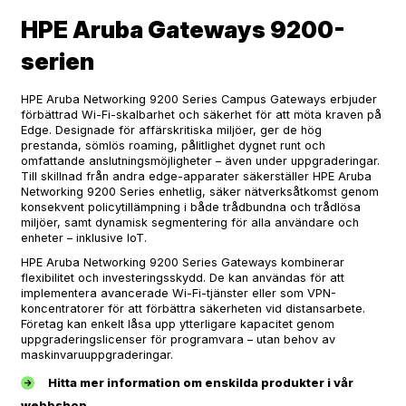
HPE Aruba Gateways 9200-
serien
HPE Aruba Networking 9200 Series Campus Gateways erbjuder
förbättrad Wi-Fi-skalbarhet och säkerhet för att möta kraven på
Edge. Designade för affärskritiska miljöer, ger de hög
prestanda, sömlös roaming, pålitlighet dygnet runt och
omfattande anslutningsmöjligheter – även under uppgraderingar.
Till skillnad från andra edge-apparater säkerställer HPE Aruba
Networking 9200 Series enhetlig, säker nätverksåtkomst genom
konsekvent policytillämpning i både trådbundna och trådlösa
miljöer, samt dynamisk segmentering för alla användare och
enheter – inklusive IoT.
HPE Aruba Networking 9200 Series Gateways kombinerar
flexibilitet och investeringsskydd. De kan användas för att
implementera avancerade Wi-Fi-tjänster eller som VPN-
koncentratorer för att förbättra säkerheten vid distansarbete.
Företag kan enkelt låsa upp ytterligare kapacitet genom
uppgraderingslicenser för programvara – utan behov av
maskinvaruuppgraderingar.
Hitta mer information om enskilda produkter i vår
webbshop