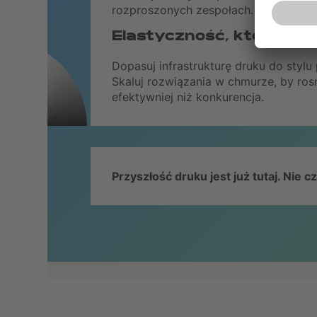
rozproszonych zespołach.
Elastyczność, która da
Dopasuj infrastrukturę druku do stylu 
Skaluj rozwiązania w chmurze, by rosn
efektywniej niż konkurencja.
Przyszłość druku jest już tutaj. Nie 