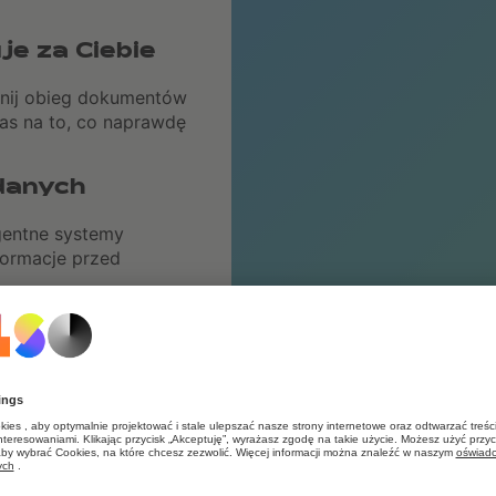
je za Ciebie
wnij obieg dokumentów
zas na to, co naprawdę
danych
gentne systemy
formacje przed
 ograniczeń
z dowolnego miejsca.
 pracy nawet w