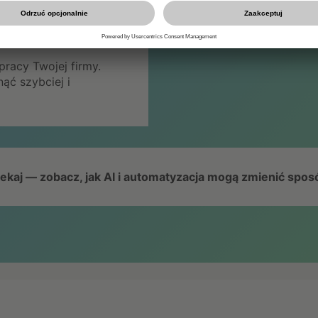
je przewagę
pracy Twojej firmy.
ąć szybciej i
czekaj — zobacz, jak AI i automatyzacja mogą zmienić sposó