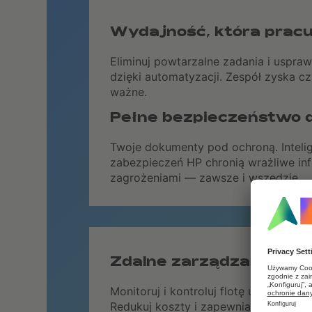
Wydajność, która pracu
Eliminuj powtarzalne zadania i uspra
dzięki automatyzacji. Zespół zyska c
ważne.
Pełne bezpieczeństwo 
Twoje dokumenty pod ochroną. Inteli
zabezpieczeń HP chronią wrażliwe in
zagrożeniami — zawsze i wszędzie.
Zdalne zarządzanie bez
Monitoruj i kontroluj flotę urządzeń 
Redukuj koszty i zapewniaj płynność