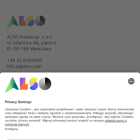
ALSO Polska sp. z o.o.
ul. Inflancka 4B, piętro II
PL-00-189 Warszawa
+48 22 6760900
info.pl@also.com
Cookie & Third Party List
Data Privacy Statement
Imprint
Terms of use
General terms and conditions
Newsletter