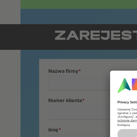
ZAREJEST
Nazwa firmy
*
Numer klienta
*
Imię
*