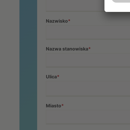
Nazwisko
*
Nazwa stanowiska
*
Ulica
*
Miasto
*