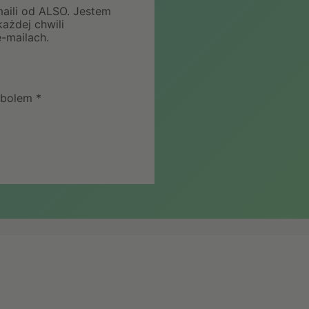
aili od ALSO. Jestem
żdej chwili
-mailach.
bolem *