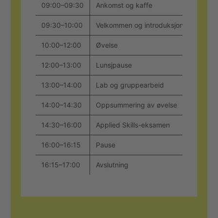
09:00–09:30
Ankomst og kaffe
Innsje
09:30–10:00
Velkommen og introduksjon
Gjenno
10:00–12:00
Øvelse
Purvie
12:00–13:00
Lunsjpause
13:00–14:00
Lab og gruppearbeid
Praktis
14:00–14:30
Oppsummering av øvelse
Spørsm
14:30–16:00
Applied Skills-eksamen
Avsatt t
16:00–16:15
Pause
Kaffe
16:15–17:00
Avslutning
Viktig