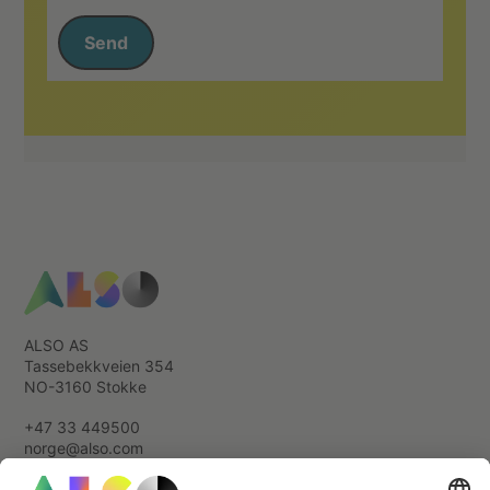
Send
ALSO AS
Tassebekkveien 354
NO-3160 Stokke
+47 33 449500
norge@also.com