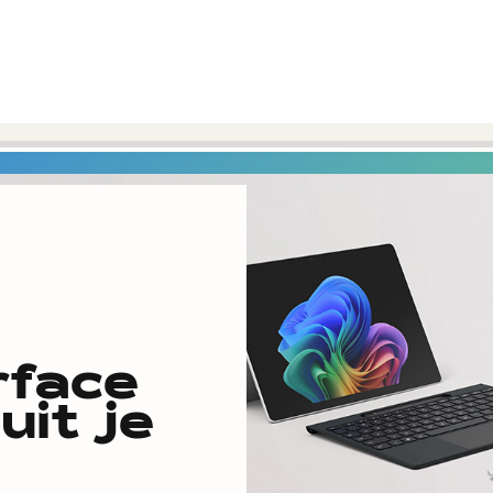
rface
uit je