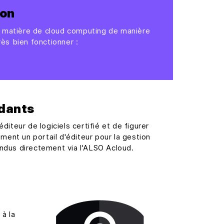
ion
n matière de cloud computing de manière
rès bien fonctionner :
ndants
iteur de logiciels certifié et de figurer
ement un portail d'éditeur pour la gestion
ndus directement via l'ALSO Acloud.
à la