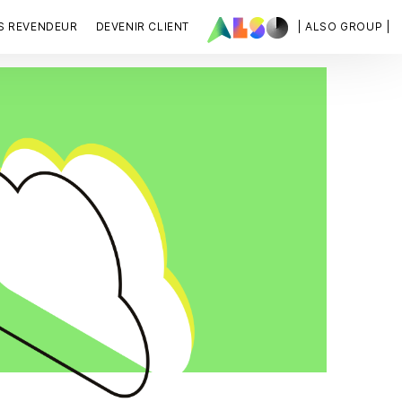
S REVENDEUR
DEVENIR CLIENT
| ALSO GROUP |