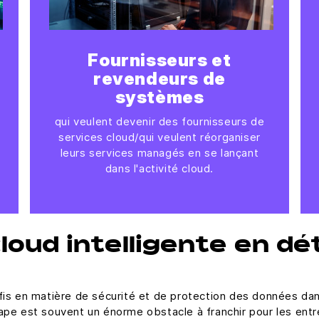
Fournisseurs et
revendeurs de
systèmes
qui veulent devenir des fournisseurs de
services cloud/qui veulent réorganiser
leurs services managés en se lançant
dans l'activité cloud.
oud intelligente en dét
éfis en matière de sécurité et de protection des données da
ape est souvent un énorme obstacle à franchir pour les entr