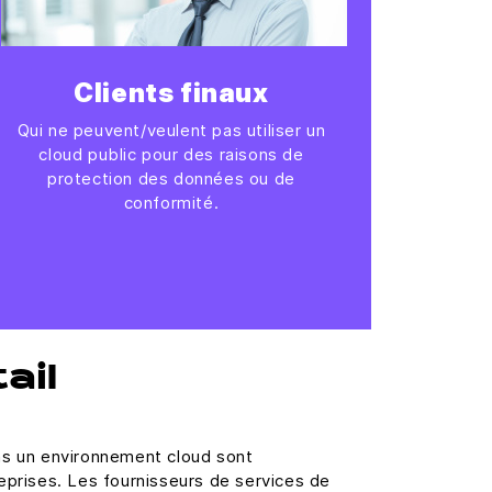
Clients finaux
Qui ne peuvent/veulent pas utiliser un
cloud public pour des raisons de
protection des données ou de
conformité.
ail
ns un environnement cloud sont
eprises. Les fournisseurs de services de