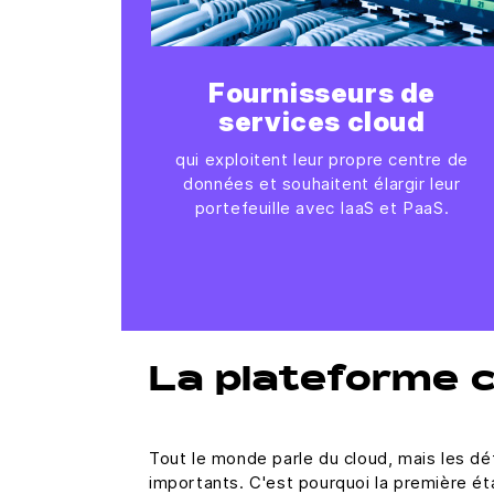
Fournisseurs de
services cloud
qui exploitent leur propre centre de
données et souhaitent élargir leur
portefeuille avec IaaS et PaaS.
La plateforme cl
Tout le monde parle du cloud, mais les d
importants. C'est pourquoi la première ét