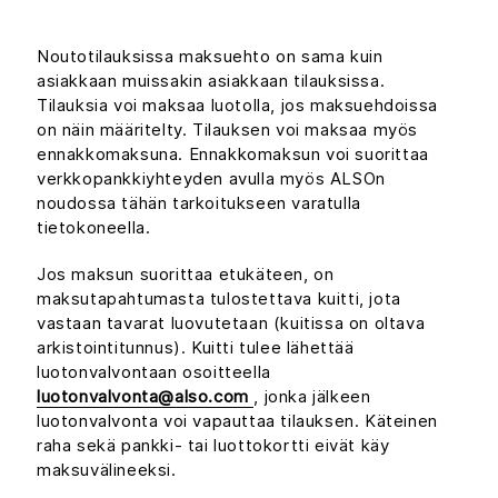
Noutotilauksissa maksuehto on sama kuin
asiakkaan muissakin asiakkaan tilauksissa.
Tilauksia voi maksaa luotolla, jos maksuehdoissa
on näin määritelty. Tilauksen voi maksaa myös
ennakkomaksuna. Ennakkomaksun voi suorittaa
verkkopankkiyhteyden avulla myös ALSOn
noudossa tähän tarkoitukseen varatulla
tietokoneella.
Jos maksun suorittaa etukäteen, on
maksutapahtumasta tulostettava kuitti, jota
vastaan tavarat luovutetaan (kuitissa on oltava
arkistointitunnus). Kuitti tulee lähettää
luotonvalvontaan osoitteella
luotonvalvonta@also.com
, jonka jälkeen
luotonvalvonta voi vapauttaa tilauksen. Käteinen
raha sekä pankki- tai luottokortti eivät käy
maksuvälineeksi.