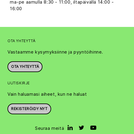
ma-pe aamulla 8:30 - 11:00, iltapäivällä 14:00 -
16:00
OTA YHTEYTTÄ
Vastaamme kysymyksiinne ja pyyntöihinne.
OTA YHTEYTTÄ
UUTISKIRJE
Vain haluamasi aiheet, kun ne haluat
REKISTERÖIDY NYT
Seuraa meitä