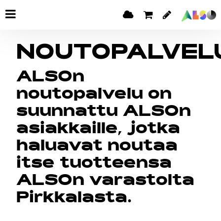
NOUTOPALVEL
ALSOn
noutopalvelu on
suunnattu ALSOn
asiakkaille, jotka
haluavat noutaa
itse tuotteensa
ALSOn varastolta
Pirkkalasta.