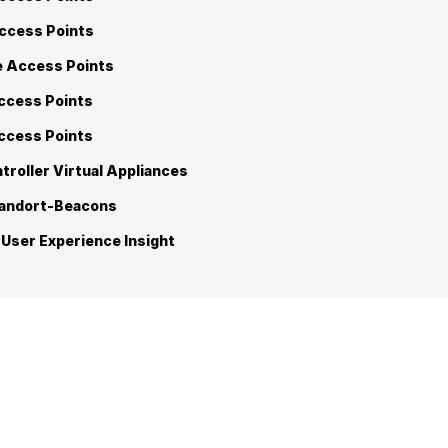
ccess Points
e Access Points
ccess Points
ccess Points
troller Virtual Appliances
tandort-Beacons
User Experience Insight