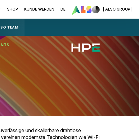
T
SHOP
KUNDE WERDEN
DE
| ALSO GROUP |
LSO TEAM
INTS
erlässige und skalierbare drahtlose
s vereinen modernste Technologien wie Wi-Fi