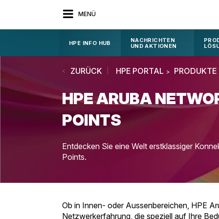
MENÜ
NACHRICHTEN
PRO
HPE INFO HUB
UND AKTIONEN
LÖS
ZURÜCK
HPE PORTAL
PRODUKTE
HPE ARUBA NETWO
POINTS
Entdecken Sie eine Welt erstklassiger Konn
Points.
Ob in Innen- oder Aussenbereichen, HPE Arub
Netzwerkerfahrung, die speziell auf Ihre B