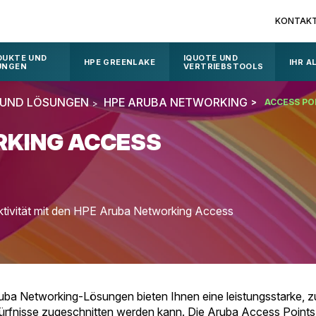
KONTAK
DUKTE UND
IQUOTE UND
HPE GREENLAKE
IHR A
UNGEN
VERTRIEBSTOOLS
 UND LÖSUNGEN
HPE ARUBA NETWORKING
ACCESS PO
RKING ACCESS
ektivität mit den HPE Aruba Networking Access
a Networking-Lösungen bieten Ihnen eine leistungsstarke, zuv
edürfnisse zugeschnitten werden kann. Die Aruba Access Point