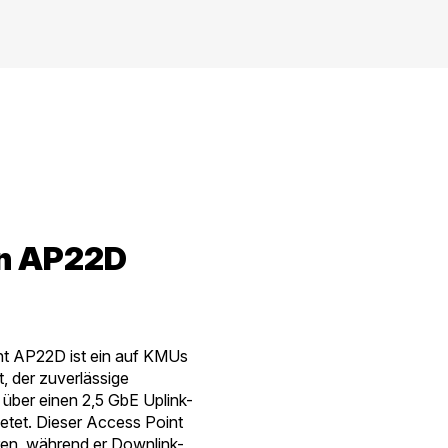
On AP22D
nt AP22D ist ein auf KMUs
t, der zuverlässige
über einen 2,5 GbE Uplink-
ietet. Dieser Access Point
ren, während er Downlink-