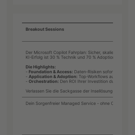
Breakout Sessions
Der Microsoft Copilot Fahrplan: Sicher, skalierbar und er
KI-Erfolg ist 30 % Technik und 70 % Adoption. In dieser
Die Highlights:
-
Foundation & Access:
Daten-Risiken sofort identifizi
-
Application & Adoption:
Top-Workflows automatisiere
-
Orchestration:
Den ROI Ihrer Investition durch eine ga
Verlassen Sie die Sackgasse der Insellösungen. Nehmen
Dein Sorgenfreier Managed Service - ohne Cisco Zertifi