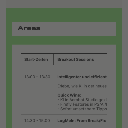
Areas
Start-Zeiten
Breakout Sessions
13:00 – 13:30
Intelligenter und effizienter arbeit
Erlebe, wie KI in der neuesten Acrob
Quick Wins:
- KI in Acrobat Studio gezielt im Arbei
- Firefly Features in PS/AI/ID sinnvoll
- Sofort umsetzbare Tipps & Shortcu
14:30 - 15:00
LogMeIn: From Break/Fix to Scalabl