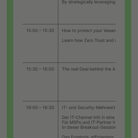
By strategically leveraging practical
15:00 – 15:30
How to protect your Veeam environme
Learn how Zero Trust and immutable ob
15:30 – 16:00
The real Deal behind the AI bubble - AI
16:00 – 16:30
IT- und Security-Mehrwert effizienter 
Der IT-Channel tritt in eine neue Är
Für MSPs und IT-Partner hängt der Er
In dieser Breakout-Session zeigt Con
Das Ergebnis: effizientere Teams, s