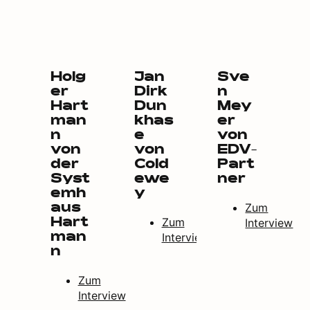
Holg
Jan
Sve
er
Dirk
n
Hart
Dun
Mey
man
khas
er
n
e
von
von
von
EDV-
der
Cold
Part
Syst
ewe
ner
emh
y
Zum
aus
Zum
Interview
Hart
Interview
man
n
Zum
Interview